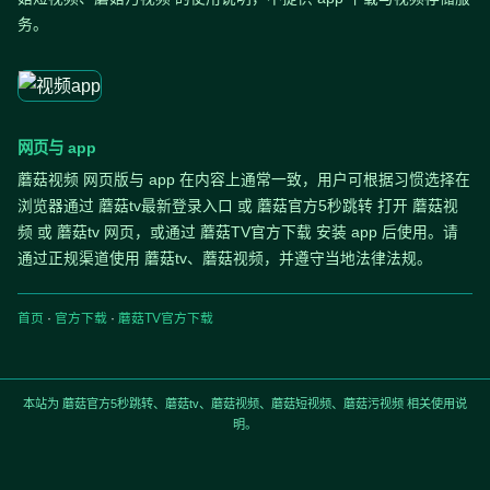
务。
网页与 app
蘑菇视频 网页版与 app 在内容上通常一致，用户可根据习惯选择在
浏览器通过 蘑菇tv最新登录入口 或 蘑菇官方5秒跳转 打开 蘑菇视
频 或 蘑菇tv 网页，或通过 蘑菇TV官方下载 安装 app 后使用。请
通过正规渠道使用 蘑菇tv、蘑菇视频，并遵守当地法律法规。
首页
·
官方下载
·
蘑菇TV官方下载
本站为 蘑菇官方5秒跳转、蘑菇tv、蘑菇视频、蘑菇短视频、蘑菇污视频 相关使用说
明。